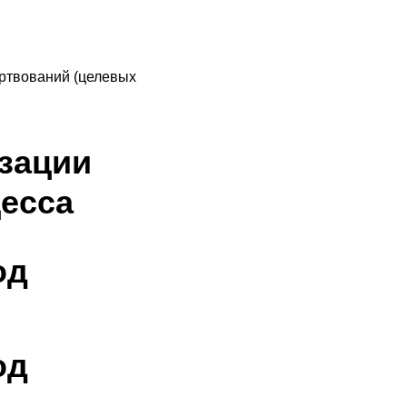
ртвований (целевых
зации
есса
од
од