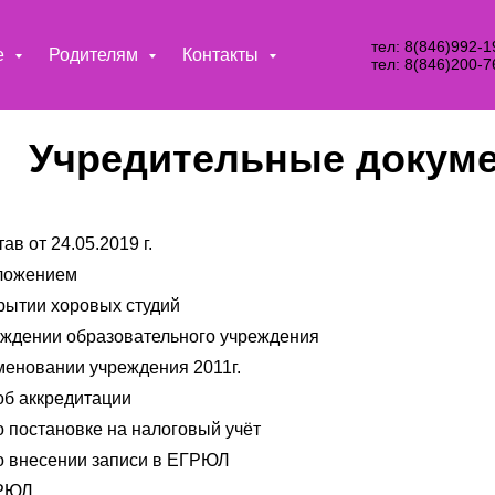
тел: 8(846)992-1
е
Родителям
Контакты
тел: 8(846)200-7
Учредительные докум
ав от 24.05.2019 г.
иложением
рытии хоровых студий
рждении образовательного учреждения
меновании учреждения 2011г.
об аккредитации
о постановке на налоговый учёт
о внесении записи в ЕГРЮЛ
ГРЮЛ