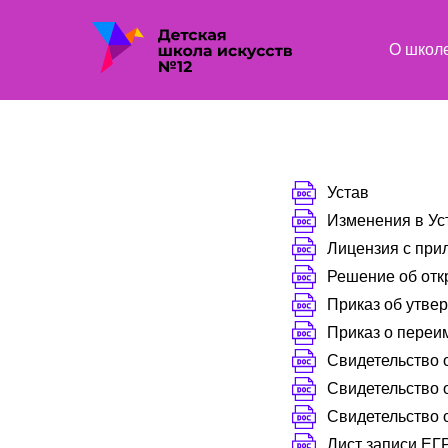
О школ
Устав
Изменения в Уст
Лицензия с пр
Решение об отк
Приказ об утве
Приказ о переи
Свидетельство 
Свидетельство 
Свидетельство 
Лист записи Е