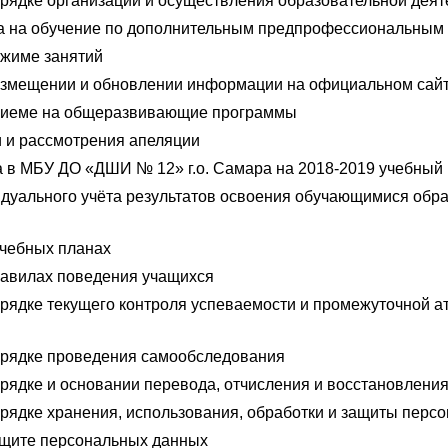
рядке организации и осуществления образовательной деят
а на обучение по дополнительным предпрофессиональным
жиме занятий
азмещении и обновлении информации на официальном сай
риеме на общеразвивающие программы
 и рассмотрения апеляции
 в МБУ ДО «ДШИ № 12» г.о. Самара на 2018-2019 учебный 
дуального учёта результатов освоения обучающимися обр
чебных планах
авилах поведения учащихся
рядке текущего контроля успеваемости и промежуточной а
рядке проведения самообследования
рядке и основании перевода, отчисления и восстановлени
рядке хранения, использования, обработки и защиты перс
ащите персональных данных