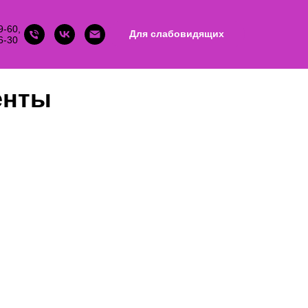
9-60,
Для слабовидящих
6-30
енты