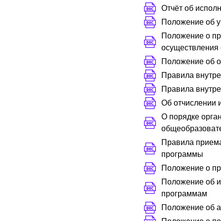
Отчёт об испол
Положение об у
Положение о пр
осуществления 
Положение об о
Правила внутре
Правила внутре
Об отчислении 
О порядке орга
общеобразоват
Правила прием
программы
Положение о п
Положение об и
программам
Положение об а