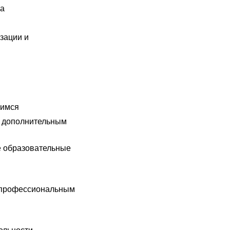
ра
зации и
щимся
о дополнительным
 образовательные
дпрофессиональным