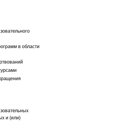
зовательного
ограмм в области
ртвований
сурсами
екращения
азовательных
х и (или)