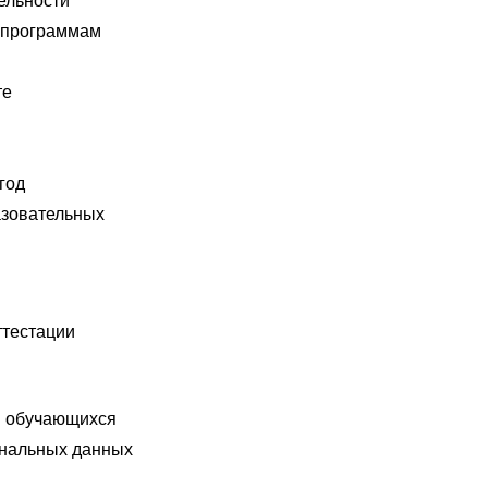
ельности
 программам
те
год
азовательных
ттестации
я обучающихся
ональных данных